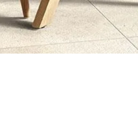
STAM SV BV
et een idee,
nwerkt met