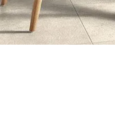
Bij STAM interieur begint elk project m
een schets of een droom. Of u nu same