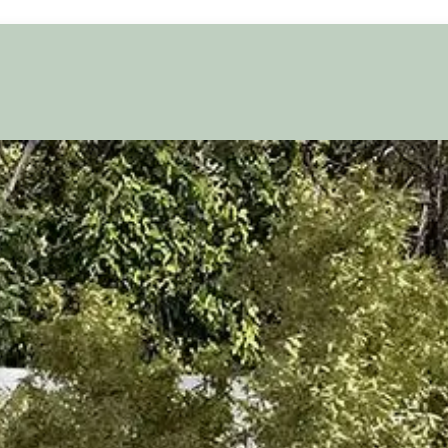
Binnendeuren
Totaalinrichting
Over STAM