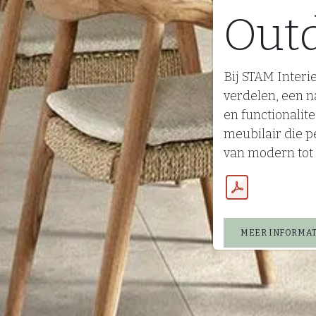
Out
Bij STAM Interie
verdelen, een n
en functionalite
meubilair die pe
van modern tot 
MEER INFORMAT