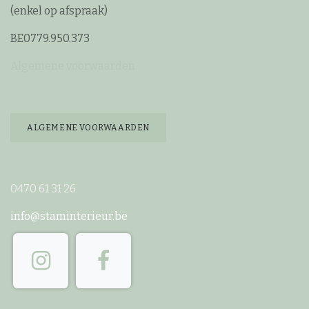
(enkel op afspraak)
BE0779.950.373
Algemene voorwaarden
ALGEMENE VOORWAARDEN
0470 61 31 26
info@staminterieur.be