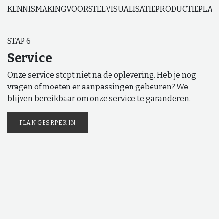
KENNISMAKING
VOORSTEL
VISUALISATIE
PRODUCTIE
PLAA
STAP 6
Service
Onze service stopt niet na de oplevering. Heb je nog
vragen of moeten er aanpassingen gebeuren? We
blijven bereikbaar om onze service te garanderen.
PLAN GESRPEK IN